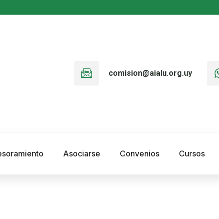
comision@aialu.org.uy
esoramiento
Asociarse
Convenios
Cursos