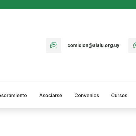
comision@aialu.org.uy
esoramiento
Asociarse
Convenios
Cursos