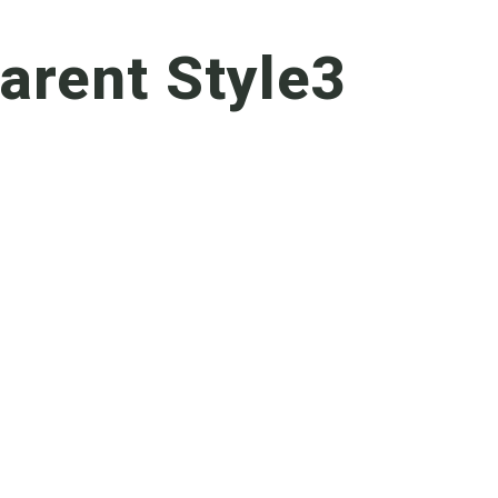
arent Style3
l
Asociación
Asesoramiento
Asociarse
Socios
Contacto