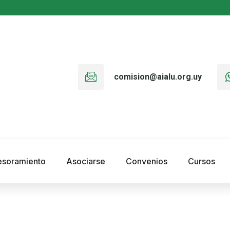
comision@aialu.org.uy
esoramiento
Asociarse
Convenios
Cursos