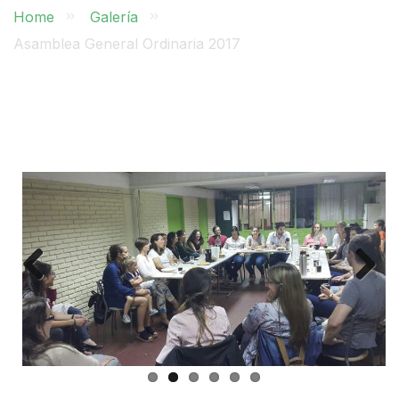
Home
Galería
Asamblea General Ordinaria 2017
Previ
Next
ous