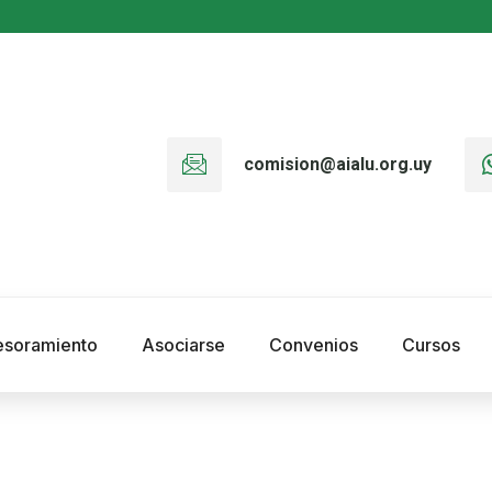
comision@aialu.org.uy
esoramiento
Asociarse
Convenios
Cursos