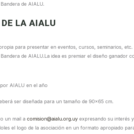
a Bandera de AIALU.
DE LA AIALU
opia para presentar en eventos, cursos, seminarios, etc. N
 Bandera de AIALU.La idea es premiar el diseño ganador c
s por AIALU en el año
 deberá ser diseñada para un tamaño de 90×65 cm.
do un mail a
comision@aialu.org.uy
expresando su interés y
doles el logo de la asociación en un formato apropiado para