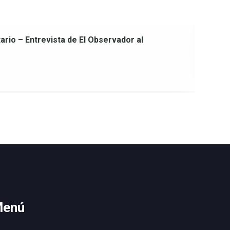
ario – Entrevista de El Observador al
Al
17
enú