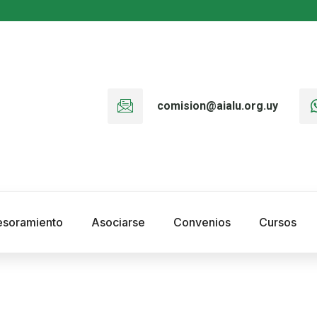
comision@aialu.org.uy
esoramiento
Asociarse
Convenios
Cursos