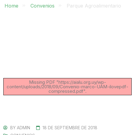
Home
Convenios
Parque Agroalimentario
Missing PDF "https://aialu.org.uy/wp-
content/uploads/2018/09/Convenio-marco-UAM-ilovepdf-
compressed.pdf".
BY
ADMIN
18 DE SEPTIEMBRE DE 2018