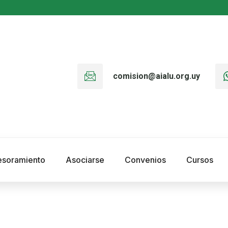
comision@aialu.org.uy
esoramiento
Asociarse
Convenios
Cursos