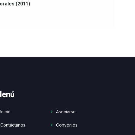
orales (2011)
Cu
de
26
enú
Inicio
Asociarse
Contáctanos
Convenios