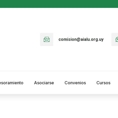
comision@aialu.org.uy
esoramiento
Asociarse
Convenios
Cursos