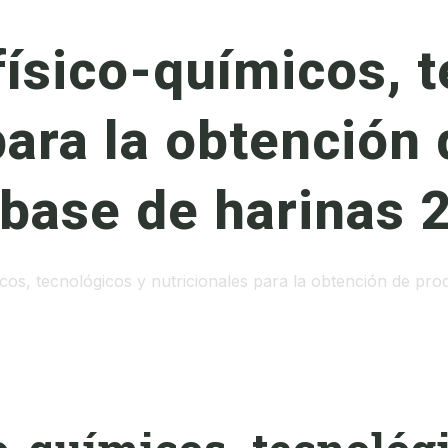
ísico-químicos, t
para la obtención
 base de harinas 
os, tecnológicos y nutricionales para la obtención de prod